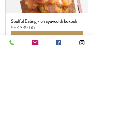
Soulful Eating - en ayuvedisk kokbok
SEK 339.00
Köp nu
ayurveda
Kokbok
Njursvikt
feng shui
deospray
Njursvikt
Aktuellt
Visa alla
Senaste inlägg