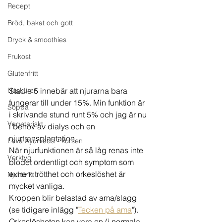
Recept
Bröd, bakat och gott
Dryck & smoothies
Frukost
Glutenfritt
Huskurer
Stadie 5 innebär att njurarna bara 
fungerar till under 15%. Min funktion är 
Soppa
i skrivande stund runt 5% och jag är nu 
Vegetariskt
i behov av dialys och en 
njurtransplantation. 
Leva Ayurveda - kursen
När njurfunktionen är så låg renas inte 
Verktyg
blodet ordentligt och symptom som 
extrem trötthet och orkeslöshet är 
Njursvikt
mycket vanliga. 
Kroppen blir belastad av ama/slagg 
(se tidigare inlägg "
Tecken på ama
"). 
Orkeslösheten kan vara en (i normala 