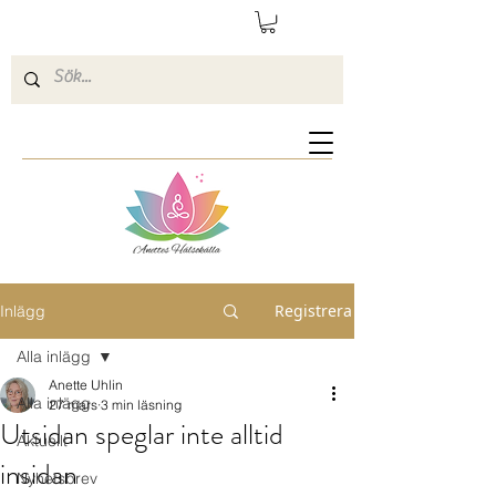
Registrera
Inlägg
Alla inlägg
Anette Uhlin
Alla inlägg
27 mars
3 min läsning
Utsidan speglar inte alltid
Aktuellt
insidan
Nyhetsbrev