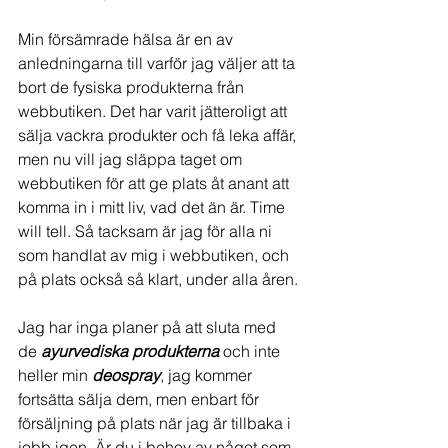
Min försämrade hälsa är en av 
anledningarna till varför jag väljer att ta 
bort de fysiska produkterna från 
webbutiken. Det har varit jätteroligt att 
sälja vackra produkter och få leka affär, 
men nu vill jag släppa taget om 
webbutiken för att ge plats åt anant att 
komma in i mitt liv, vad det än är. Time 
will tell. Så tacksam är jag för alla ni 
som handlat av mig i webbutiken, och 
på plats också så klart, under alla åren.
Jag har inga planer på att sluta med 
de 
ayurvediska produkterna 
och inte 
heller min 
deospray
, jag kommer 
fortsätta sälja dem, men enbart för 
försäljning på plats när jag är tillbaka i 
jobb igen. Är du i behov av något som 