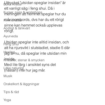
Uttrycket "utsidan speglar insidan" är 
Boka Anette
ett vanligt säg i feng shui. Då i 
Kurser, pass & workshops
meningen att hemmet speglar hur du 
mår inombords, dvs har du ett rörigt 
Kvinnohälsa
sinne kan hemmet också upplevas 
Andligt & tänkvärt
rörigt. 
Ayurveda
Utsidan speglar inte alltid insidan, och 
Feng Shui
att ha njursvikt i slutstadiet, stadie 5 där 
Healing
jag är nu, då speglar inte utsidan min 
insida. 
Kristaller, stenar & smycken
Med lite färg i ansiktet syns det 
Läka naturligt
(nästan) inte hur jag mår. 
Musik
Orakelkort & läggningar
Tips & råd
Yoga