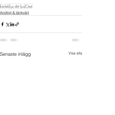
kärlek
Lys ditt ljus
Citat
Andligt & tänkvärt
Visa alla
Senaste inlägg