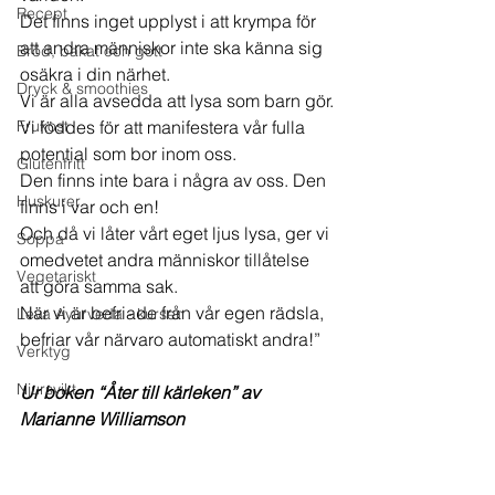
Recept
Det finns inget upplyst i att krympa för 
att andra människor inte ska känna sig 
Bröd, bakat och gott
osäkra i din närhet.
Dryck & smoothies
Vi är alla avsedda att lysa som barn gör.
Frukost
Vi föddes för att manifestera vår fulla 
potential som bor inom oss.
Glutenfritt
Den finns inte bara i några av oss. Den 
Huskurer
finns i var och en!
Och då vi låter vårt eget ljus lysa, ger vi 
Soppa
omedvetet andra människor tillåtelse 
Vegetariskt
att göra samma sak.
När vi är befriade från vår egen rädsla, 
Leva Ayurveda - kursen
befriar vår närvaro automatiskt andra!”
Verktyg
Njursvikt
Ur boken “Åter till kärleken” av 
Marianne Williamson