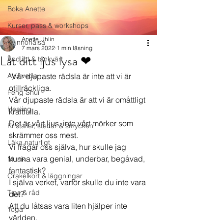
Boka Anette
Kurser, pass & workshops
Anette Uhlin
Kvinnohälsa
7 mars 2022
1 min läsning
Låt ditt ljus lysa ❤
Andligt & tänkvärt
Ayurveda
“Vår djupaste rädsla är inte att vi är 
otillräckliga.
Feng Shui
Vår djupaste rädsla är att vi är omåttligt 
Healing
kraftfulla.
Det är vårt ljus, inte vårt mörker som 
Kristaller, stenar & smycken
skrämmer oss mest.
Läka naturligt
Vi frågar oss själva, hur skulle jag 
kunna vara genial, underbar, begåvad, 
Musik
fantastisk?
Orakelkort & läggningar
I själva verket, varför skulle du inte vara 
Tips & råd
det?
Att du låtsas vara liten hjälper inte 
Yoga
världen.