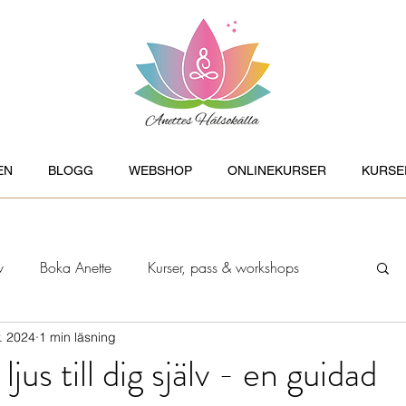
EN
BLOGG
WEBSHOP
ONLINEKURSER
KURSE
v
Boka Anette
Kurser, pass & workshops
. 2024
1 min läsning
rt
Ayurveda
Feng Shui
Healing
ljus till dig själv - en guidad