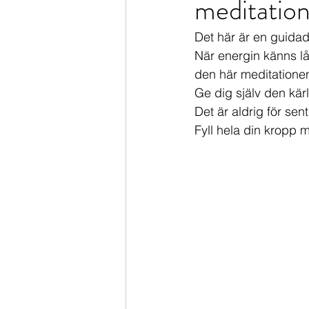
meditatio
Kristaller, stenar & smycken
L
Det här är en guidad 
När energin känns låg
Tips & råd
Yoga
Recept
den här meditationen
Ge dig själv den kärle
Det är aldrig för sent 
Frukost
Glutenfritt
Huskur
Fyll hela din kropp m
Leva Ayurveda - kursen
Verkt