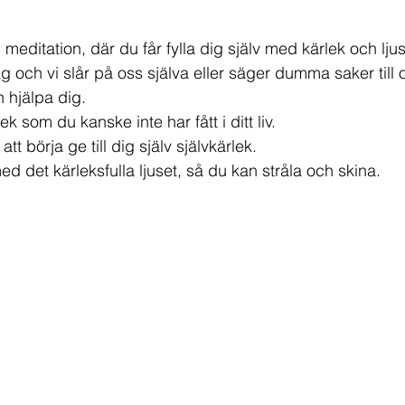
n
äka naturligt
Musik
Orakelkort & läggningar
meditation, där du får fylla dig själv med kärlek och ljus
 och vi slår på oss själva eller säger dumma saker till 
Bröd, bakat och gott
Dryck & smoothies
 hjälpa dig. 
k som du kanske inte har fått i ditt liv. 
att börja ge till dig själv självkärlek. 
er
Soppa
Vegetariskt
ed det kärleksfulla ljuset, så du kan stråla och skina. 
yg
Njursvikt