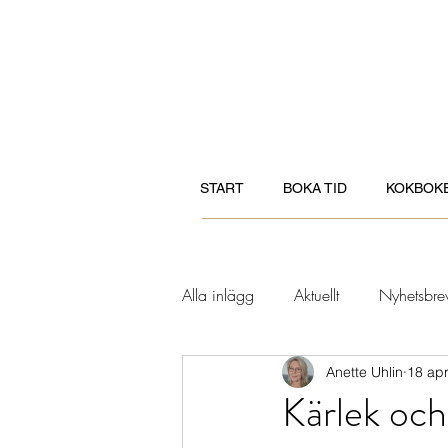
START
BOKA TID
KOKBOK
Alla inlägg
Aktuellt
Nyhetsbre
Anette Uhlin
18 apr
Kvinnohälsa
Andligt & tänkvä
Kärlek och 