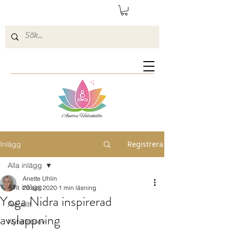
Registrera
Inlägg
Alla inlägg
Anette Uhlin
Alla inlägg
20 apr. 2020
1 min läsning
Yoga Nidra inspirerad
Aktuellt
avslappning
Nyhetsbrev