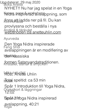
Uppdaterat:
29 maj 2020
Boka Anette
NYHET!! Nu har jag spelat in en Yoga 
Kurser, pass & workshops
Nidra inspirerad avslappning, som 
finns att ladda ner på fil. Du kan 
Kvinnohälsa
provlyssna och beställa i nya 
Andligt & tänkvärt
webshopen på anetteuhlin.com
Ayurveda
Den Yoga Nidra inspirerade 
Feng Shui
avslappningen är en modifiering av 
Healing
den klassiska 
formen Satanyandatraditionen.
Kristaller, stenar & smycken
Läka naturligt
Röst: Anette Uhlin
Total speltid: ca 53 min
Musik
Spår 1 Introduktion till Yoga Nidra, 
Orakelkort & läggningar
12:02
Spår 2 Yoga Nidra inspirerad 
Tips & råd
avslappning, 40:21
Yoga