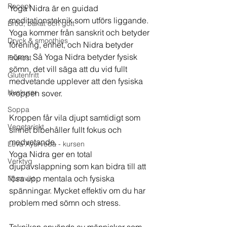
Recept
Yoga Nidra är en guidad 
meditationsteknik som utförs liggande.
Bröd, bakat och gott
Yoga kommer från sanskrit och betyder 
Dryck & smoothies
förening, enhet, och Nidra betyder 
sömn. Så Yoga Nidra betyder fysisk 
Frukost
sömn, det vill säga att du vid fullt 
Glutenfritt
medvetande upplever att den fysiska 
Huskurer
kroppen sover.
Soppa
Kroppen får vila djupt samtidigt som 
Vegetariskt
sinnet bibehåller fullt fokus och 
medvetande. 
Leva Ayurveda - kursen
Yoga Nidra ger en total 
Verktyg
djupavslappning som kan bidra till att 
lösa upp mentala och fysiska 
Njursvikt
spänningar. Mycket effektiv om du har 
problem med sömn och stress.