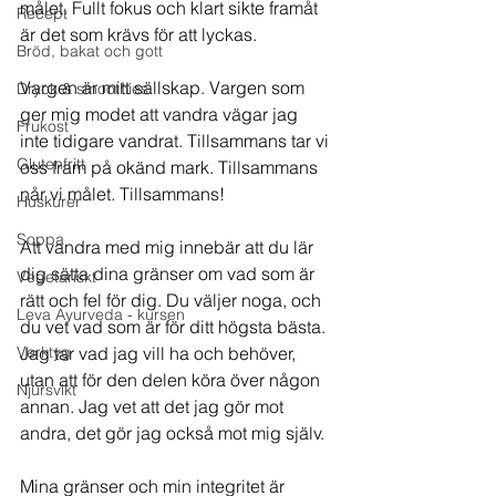
målet. Fullt fokus och klart sikte framåt 
Recept
är det som krävs för att lyckas.  
Bröd, bakat och gott
Vargen är mitt sällskap. Vargen som 
Dryck & smoothies
ger mig modet att vandra vägar jag 
Frukost
inte tidigare vandrat. Tillsammans tar vi 
Glutenfritt
oss fram på okänd mark. Tillsammans 
når vi målet. Tillsammans! 
Huskurer
Soppa
Att vandra med mig innebär att du lär 
dig sätta dina gränser om vad som är 
Vegetariskt
rätt och fel för dig. Du väljer noga, och 
Leva Ayurveda - kursen
du vet vad som är för ditt högsta bästa. 
Verktyg
Jag tar vad jag vill ha och behöver,  
utan att för den delen köra över någon 
Njursvikt
annan. Jag vet att det jag gör mot 
andra, det gör jag också mot mig själv. 
Mina gränser och min integritet är 