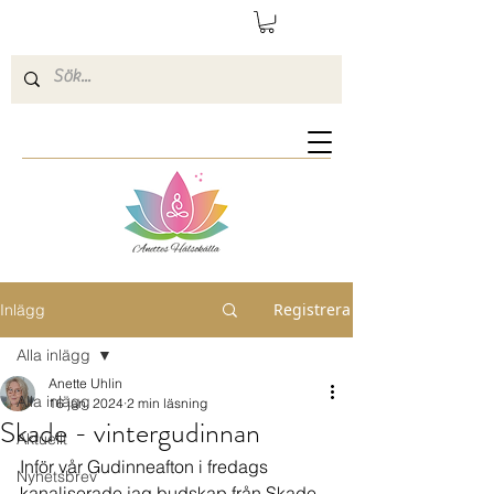
Registrera
Inlägg
Alla inlägg
Anette Uhlin
Alla inlägg
16 jan. 2024
2 min läsning
Skade - vintergudinnan
Aktuellt
Inför vår Gudinneafton i fredags 
Nyhetsbrev
kanaliserade jag budskap från Skade. 