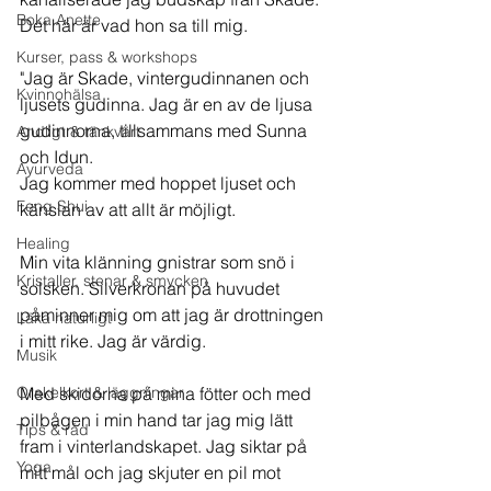
Boka Anette
Det här är vad hon sa till mig.
Kurser, pass & workshops
"Jag är Skade, vintergudinnanen och 
Kvinnohälsa
ljusets gudinna. Jag är en av de ljusa 
gudinnorna, tillsammans med Sunna 
Andligt & tänkvärt
och Idun. 
Ayurveda
Jag kommer med hoppet ljuset och 
Feng Shui
känslan av att allt är möjligt.  
Healing
Min vita klänning gnistrar som snö i 
Kristaller, stenar & smycken
solsken. Silverkronan på huvudet 
påminner mig om att jag är drottningen 
Läka naturligt
i mitt rike. Jag är värdig. 
Musik
Orakelkort & läggningar
Med skidorna på mina fötter och med 
pilbågen i min hand tar jag mig lätt 
Tips & råd
fram i vinterlandskapet. Jag siktar på 
Yoga
mitt mål och jag skjuter en pil mot 