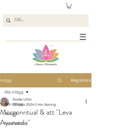
Registrera
Inlägg
Alla inlägg
Anette Uhlin
Alla inlägg
20 mars 2024
2 min läsning
Morgonritual & att "Leva
Aktuellt
Ayurveda"
Nyhetsbrev