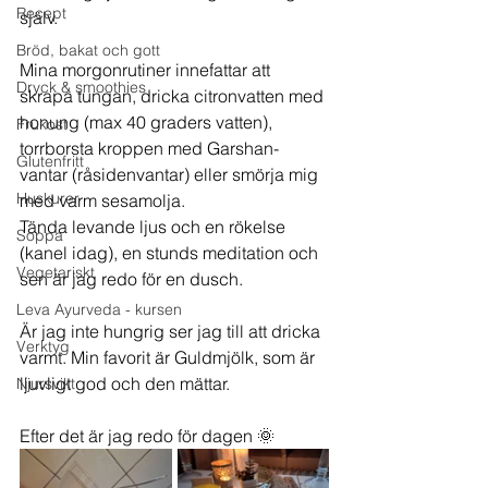
Recept
själv. 
Bröd, bakat och gott
Mina morgonrutiner innefattar att 
Dryck & smoothies
skrapa tungan, dricka citronvatten med 
honung (max 40 graders vatten), 
Frukost
torrborsta kroppen med Garshan-
Glutenfritt
vantar (råsidenvantar) eller smörja mig 
Huskurer
med varm sesamolja. 
Tända levande ljus och en rökelse 
Soppa
(kanel idag), en stunds meditation och 
Vegetariskt
sen är jag redo för en dusch. 
Leva Ayurveda - kursen
Är jag inte hungrig ser jag till att dricka 
Verktyg
varmt. Min favorit är Guldmjölk, som är 
ljuvligt god och den mättar. 
Njursvikt
Efter det är jag redo för dagen 🌞