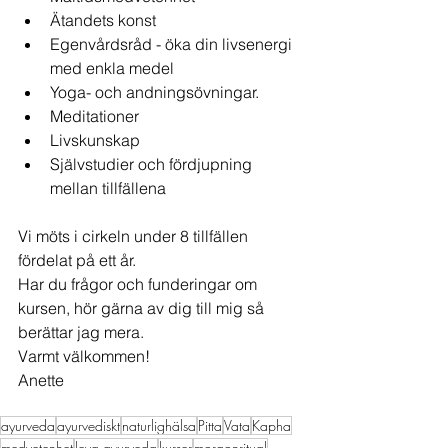
Ätandets konst
Egenvårdsråd - öka din livsenergi 
med enkla medel
Yoga- och andningsövningar.
Meditationer
Livskunskap
Självstudier och fördjupning 
mellan tillfällena
Vi möts i cirkeln under 8 tillfällen 
fördelat på ett år. 
Har du frågor och funderingar om 
kursen, hör gärna av dig till mig så 
berättar jag mera. 
Varmt välkommen!
Anette
ayurveda
ayurvediskt
naturlighälsa
Pitta
Vata
Kapha
medvetenhet
leva ayurveda
kurser
morgonritual