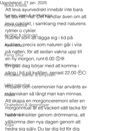
Uppdaterat:
21 jan. 2025
Boka Anette
Att leva ayurvediskt innebär inte bara 
Kurser, pass & workshops
att äta rätt mat. Det handlar även om att 
leva cykliskt, i samklang med naturens 
Kvinnohälsa
rytmer o cykler. 
Andligt & tänkvärt
Rutiner som att lägga sig i tid på 
kvällen, precis som naturen går i vila 
Ayurveda
på natten, för att sedan vakna upp till 
Feng Shui
en ny morgon, runt 6.00 🕕🌞 
Healing
En god dag börjar med att komma i 
säng i tid på kvällen, senast 22.00 🕙🌕
Kristaller, stenar & smycken
Läka naturligt
Ritualer och ceremonier har använts av 
människan så långt man kan minnas. 
Musik
Att skapa en morgonceremoni eller en 
Orakelkort & läggningar
morgonritual är ett vackert sätt tacka för 
nattens insikter genom drömmarna, att 
Tips & råd
välkomna den nya dagen genom att 
Yoga
hedra sig själv. Du tar dig tid för dig 