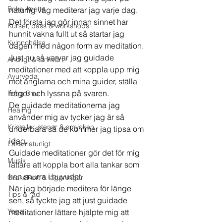
Boka Anette
naturlig väg mediterar jag varje dag. 
Det första jag gör innan sinnet har 
Kurser, pass & workshops
hunnit vakna fullt ut så startar jag 
Kvinnohälsa
dagen med någon form av meditation. 
Just nu så varvar jag guidade 
Andligt & tänkvärt
meditationer med att koppla upp mig 
Ayurveda
mot änglarna och mina guider, ställa 
frågor och lyssna på svaren. 
Feng Shui
De guidade meditationerna jag 
Healing
använder mig av tycker jag är så 
Kristaller, stenar & smycken
underbara så de kommer jag tipsa om 
idag.  
Läka naturligt
Guidade meditationer gör det för mig 
Musik
lättare att koppla bort alla tankar som 
kan snurra i huvudet. 
Orakelkort & läggningar
När jag började meditera för länge 
Tips & råd
sen, så tyckte jag att just guidade 
Yoga
meditationer lättare hjälpte mig att 