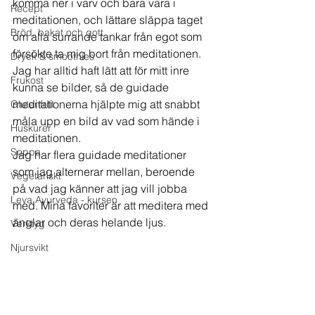
komma ner i varv och bara vara i 
Recept
meditationen, och lättare släppa taget 
Bröd, bakat och gott
om alla surrande tankar från egot som 
försökte ta mig bort från meditationen. 
Dryck & smoothies
Jag har alltid haft lätt att för mitt inre 
Frukost
kunna se bilder, så de guidade 
meditationerna hjälpte mig att snabbt 
Glutenfritt
måla upp en bild av vad som hände i 
Huskurer
meditationen.  
Soppa
Jag har flera guidade meditationer 
som jag alternerar mellan, beroende 
Vegetariskt
på vad jag känner att jag vill jobba 
Leva Ayurveda - kursen
med. Mina favoriter är att meditera med 
änglar och deras helande ljus.  
Verktyg
Njursvikt