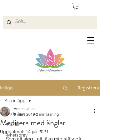
Registrera
Inlägg
Alla inlägg
Anette Uhlin
Alla inlägg
3 mars 2019
2 min läsning
Meditera med änglar
Aktuellt
Uppdaterat:
14 juli 2021
Nyhetsbrev
Som ett steg i att läka mig själv på 