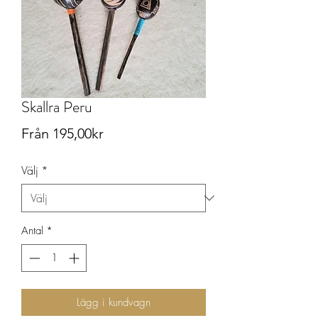
Skallra Peru
Reapris
Från
195,00kr
Välj
*
Antal
*
Lägg i kundvagn