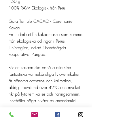
150 g
100% RAW Ekologisk från Peru
Gaia Temple CACAO - Ceremoniell
Kakao
En underbart fin kakaomassa som kommer
från ekologiska odlingar i Perus
Junínregion, odlad i bondeägda
kooperativet Pangoa.
För att kakaon ska behålla alla sina
fantastiska värmekänsliga fytokemikalier
är bönorna orostade och kallmalda,
aldrig uppvärmd över 42°C och mycket
rikt på fytokemikalier och näringsämnen.
Innehåller höga nivåer av anandamid.