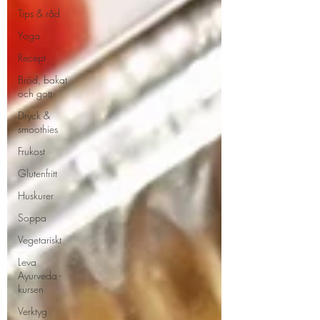
Tips & råd
Yoga
Recept
Bröd, bakat
och gott
Dryck &
smoothies
Frukost
Glutenfritt
Huskurer
Soppa
Vegetariskt
Leva
Ayurveda -
kursen
Verktyg