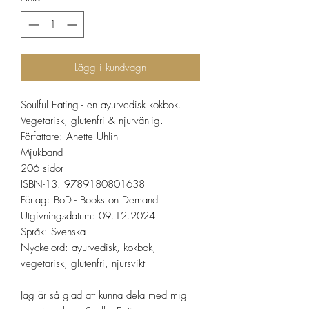
Lägg i kundvagn
Soulful Eating - en ayurvedisk kokbok.
Vegetarisk, glutenfri & njurvänlig.
Författare: Anette Uhlin
Mjukband
206 sidor
ISBN-13: 9789180801638
Förlag: BoD - Books on Demand
Utgivningsdatum: 09.12.2024
Språk: Svenska
Nyckelord: ayurvedisk, kokbok,
vegetarisk, glutenfri, njursvikt
Jag är så glad att kunna dela med mig