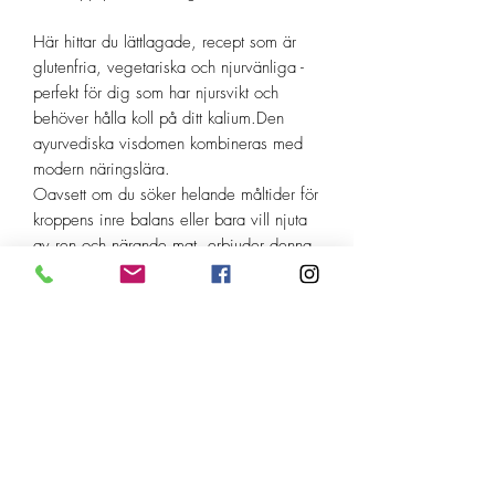
Här hittar du lättlagade, recept som är
glutenfria, vegetariska och njurvänliga -
perfekt för dig som har njursvikt och
behöver hålla koll på ditt kalium.Den
ayurvediska visdomen kombineras med
modern näringslära.
Oavsett om du söker helande måltider för
kroppens inre balans eller bara vill njuta
av ren och närande mat, erbjuder denna
kokbok en skatt av rätter som stärker både
kropp och själ. Varje recept är skapat
med kärlek och omsorg, och åtföljs av
insikter om ayurveda, praktiska tips,
glutenfria ersättningar och viktig
information om vitaminer och mineraler.
Låt din mat bli din medicin, och ta del av
rätter som inte bara är goda – utan som
också stödjer din hälsa på djupet. Med