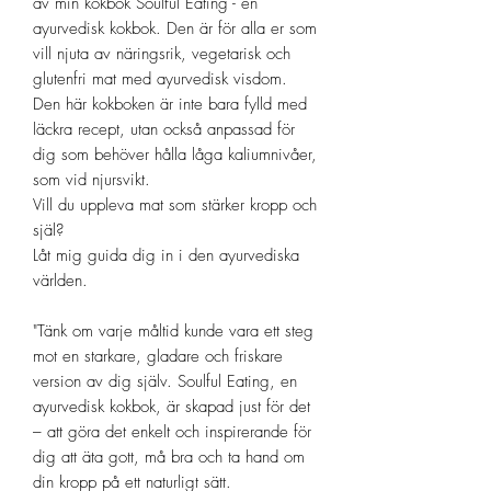
av min kokbok Soulful Eating - en
ayurvedisk kokbok. Den är för alla er som
vill njuta av näringsrik, vegetarisk och
glutenfri mat med ayurvedisk visdom.
Den här kokboken är inte bara fylld med
läckra recept, utan också anpassad för
dig som behöver hålla låga kaliumnivåer,
som vid njursvikt.
Vill du uppleva mat som stärker kropp och
själ?
Låt mig guida dig in i den ayurvediska
världen.
"Tänk om varje måltid kunde vara ett steg
mot en starkare, gladare och friskare
version av dig själv. Soulful Eating, en
ayurvedisk kokbok, är skapad just för det
– att göra det enkelt och inspirerande för
dig att äta gott, må bra och ta hand om
din kropp på ett naturligt sätt.