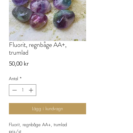
Fluorit, regnbåge AA+,
trumlad
Pris
50,00 kr
Antal
*
Lägg i kundvagn
Fluorit, regnbåge AA+, trumlad
pris/st