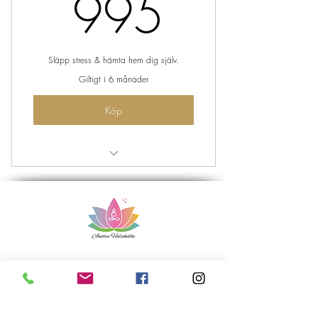
995kr
995
Släpp stress & hämta hem dig själv.
Giltigt i 6 månader
Köp
Träna HoliYoga online
Yoga när och var du vill, utifrån dina
förutsättningar.
Lugn, inkännande yoga som inte kör
slut på energierna.
+46 70-303 80 56
Inspelade yogapass från terminskurs i
HoliYoga