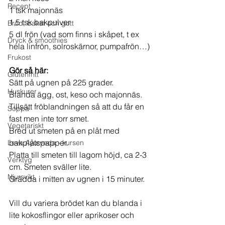
Recept
1 tsk majonnäs
1,5 tsk bakpulver
Bröd, bakat och gott
5 dl frön (vad som finns i skåpet, t ex 
Dryck & smoothies
hela linfrön, solroskärnor, pumpafrön…) 
Frukost
Gör så här:
Glutenfritt
Sätt på ugnen på 225 grader.
Huskurer
Blanda ägg, ost, keso och majonnäs.
Tillsätt fröblandningen så att du får en 
Soppa
fast men inte torr smet.
Vegetariskt
Bred ut smeten på en plåt med 
bakplåtspapper.
Leva Ayurveda - kursen
Platta till smeten till lagom höjd, ca 2-3 
Verktyg
cm. Smeten sväller lite.
Njursvikt
Grädda i mitten av ugnen i 15 minuter. 
Vill du variera brödet kan du blanda i 
lite kokosflingor eller aprikoser och 