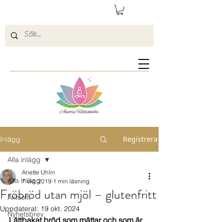
Registrera
Inlägg
Alla inlägg
Anette Uhlin
Alla inlägg
7 okt. 2019
1 min läsning
Fröbröd utan mjöl – glutenfritt
Aktuellt
Uppdaterat:
19 okt. 2024
Nyhetsbrev
Lättbakat bröd som mättar och som är 