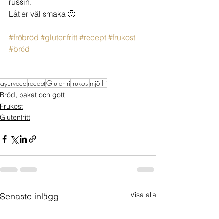
russin. 
Låt er väl smaka 🙂
#fröbröd
#glutenfritt
#recept
#frukost
#bröd
ayurveda
recept
Glutenfri
frukost
mjölfri
Bröd, bakat och gott
Frukost
Glutenfritt
Visa alla
Senaste inlägg