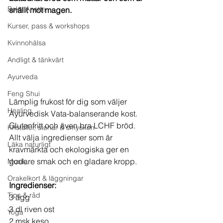
Boka Anette
snällt mot magen.
Kurser, pass & workshops
Kvinnohälsa
Andligt & tänkvärt
Ayurveda
Feng Shui
Lämplig frukost för dig som väljer 
Healing
Ayurvedisk Vata-balanserande kost. 
Glutenfritt och även bra LCHF bröd. 
Kristaller, stenar & smycken
Allt välja ingredienser som är 
Läka naturligt
kravmärkta och ekologiska ger en 
godare smak och en gladare kropp. 
Musik
Orakelkort & läggningar
Ingredienser:
Tips & råd
3 ägg
3 dl riven ost
Yoga
2 msk keso