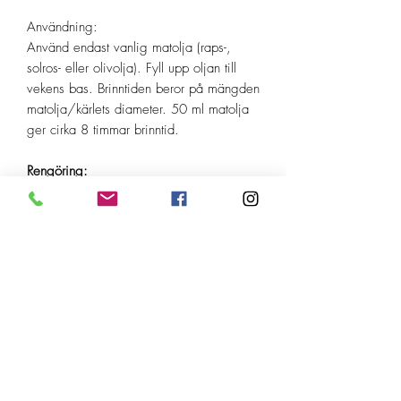
Användning:
Använd endast vanlig matolja (raps-,
solros- eller olivolja). Fyll upp oljan till
vekens bas. Brinntiden beror på mängden
matolja/kärlets diameter. 50 ml matolja
ger cirka 8 timmar brinntid.
Rengöring:
Använd bomullsvadd med lite olja. Ej
vatten!
Mått:
Ø 45 mm