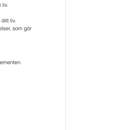
liv. 
tt liv. 
lser, som gör 
lementen.