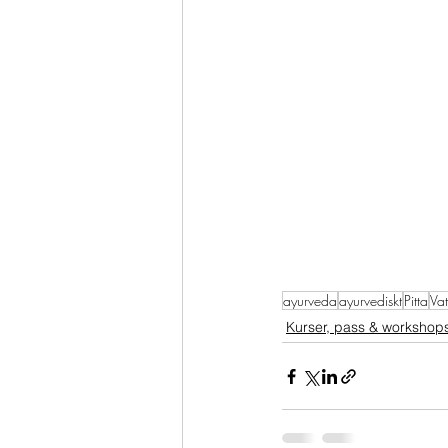
ayurveda
ayurvediskt
Pitta
Va
Kurser, pass & workshop