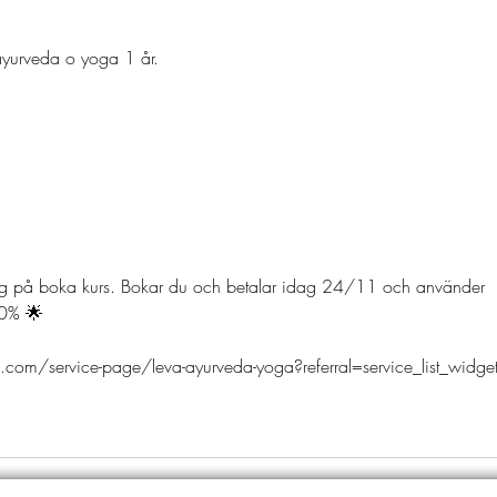
ayurveda o yoga 1 år.
ig på boka kurs. Bokar du och betalar idag 24/11 och använder 
10% 🌟
.com/service-page/leva-ayurveda-yoga?referral=service_list_widge