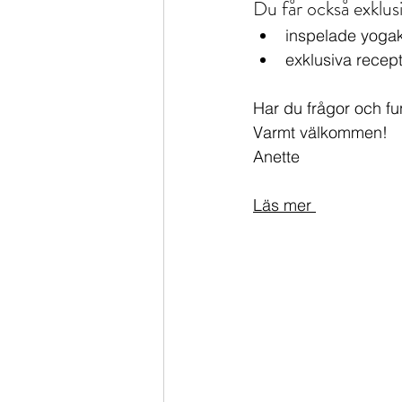
Du får också exklusiv 
inspelade yogak
exklusiva recep
Har du frågor och fu
Varmt välkommen!
Anette
Läs mer 