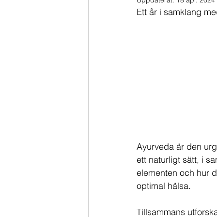
Uppdaterat:
18 apr. 2024
Kristaller, stenar & smycken
L
Ett år i samklang me
Tips & råd
Yoga
Recept
Frukost
Glutenfritt
Huskur
Leva Ayurveda - kursen
Verkt
Ayurveda är den urg
ett naturligt sätt, i
elementen och hur du
optimal hälsa. 
Tillsammans utforskar