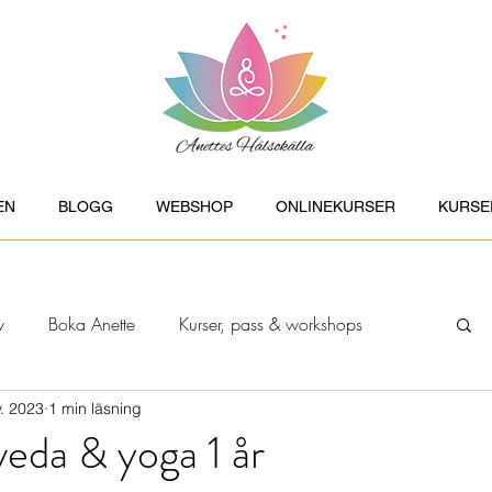
EN
BLOGG
WEBSHOP
ONLINEKURSER
KURSE
v
Boka Anette
Kurser, pass & workshops
. 2023
1 min läsning
rt
Ayurveda
Feng Shui
Healing
eda & yoga 1 år