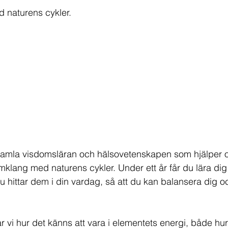
äka naturligt
Musik
Orakelkort & läggningar
d naturens cykler.
Bröd, bakat och gott
Dryck & smoothies
er
Soppa
Vegetariskt
yg
Njursvikt
amla visdomsläran och hälsovetenskapen som hjälper os
 samklang med naturens cykler. Under ett år får du lära d
 hittar dem i din vardag, så att du kan balansera dig o
 vi hur det känns att vara i elementets energi, både hur 