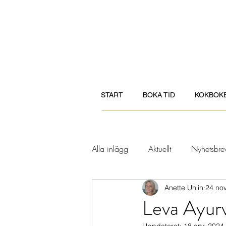
START
BOKA TID
KOKBOK
Alla inlägg
Aktuellt
Nyhetsbre
Anette Uhlin
24 nov
Kvinnohälsa
Andligt & tänkvä
Leva Ayurv