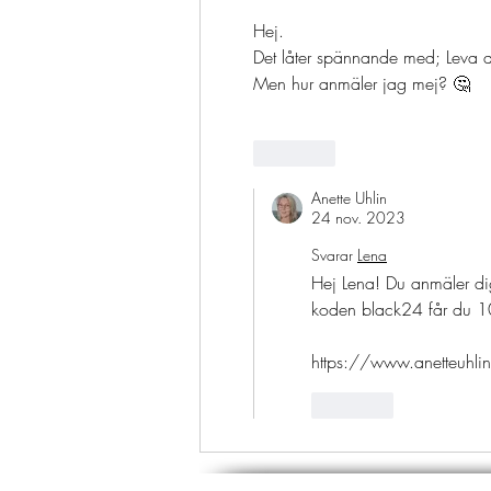
Hej.
Det låter spännande med; Leva 
Men hur anmäler jag mej? 🤔
Gilla
Anette Uhlin
24 nov. 2023
Svarar
Lena
Hej Lena! Du anmäler d
koden black24 får du 
https://www.anetteuhlin
Gilla