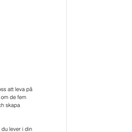
s att leva på 
ig om de fem 
ch skapa 
du lever i din 