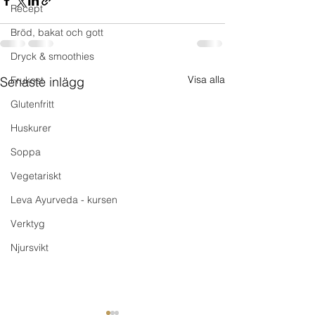
Recept
Bröd, bakat och gott
Dryck & smoothies
Visa alla
Senaste inlägg
Frukost
Glutenfritt
Huskurer
Soppa
Vegetariskt
Leva Ayurveda - kursen
Verktyg
Njursvikt