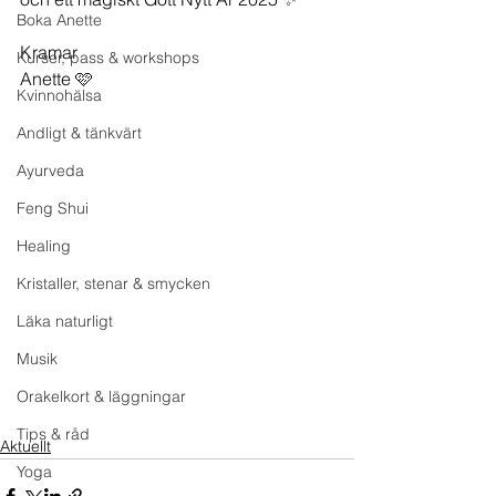
Boka Anette
Kramar
Kurser, pass & workshops
Anette 🩷
Kvinnohälsa
Andligt & tänkvärt
Ayurveda
Feng Shui
Healing
Kristaller, stenar & smycken
Läka naturligt
Musik
Orakelkort & läggningar
Tips & råd
Aktuellt
Yoga