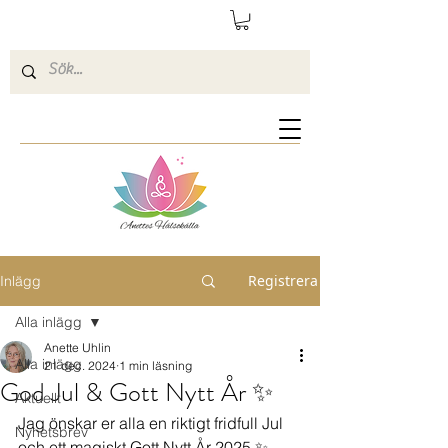
Registrera
Inlägg
Alla inlägg
Anette Uhlin
Alla inlägg
21 dec. 2024
1 min läsning
God Jul & Gott Nytt År ✨️
Aktuellt
Jag önskar er alla en riktigt fridfull Jul 
Nyhetsbrev
och ett magiskt Gott Nytt År 2025 ✨️